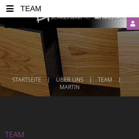
TEAM
LOGIN
OR
REGISTER
STARTSEITE
|
ÜBER UNS
|
TEAM
|
MARTIN
Automatische
TEAM
Erinnerung