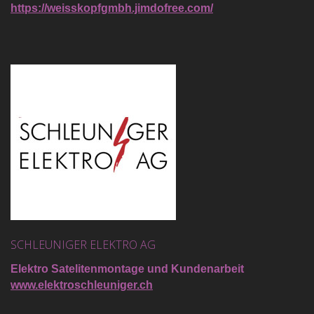
https://weisskopfgmbh.jimdofree.com/
SCHLEUNIGER ELEKTRO AG
Elektro Satelitenmontage und Kundenarbeit
www.elektroschleuniger.ch