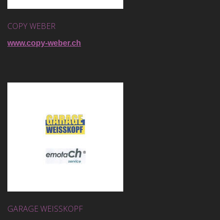
COPY WEBER
www.copy-weber.ch
GARAGE WEISSKOPF