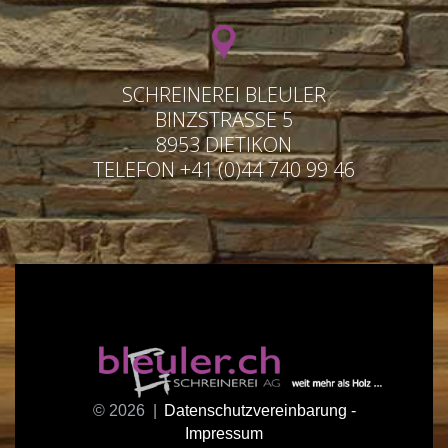
SCHREINEREI BLEULER
BINZSTRASSE 5
8953 DIETIKON
TELEFON +41 (0)44 740 99 46
©
2026
Datenschutzvereinbarung -
Impressum