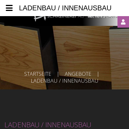
LADENBAU / INNENAUSBAU
LOGIN
OR
REGISTER
STARTSEITE
|
ANGEBOTE
|
LADENBAU / INNENAUSBAU
Automatische
LADENBAU / INNENAUSBAU
Erinnerung