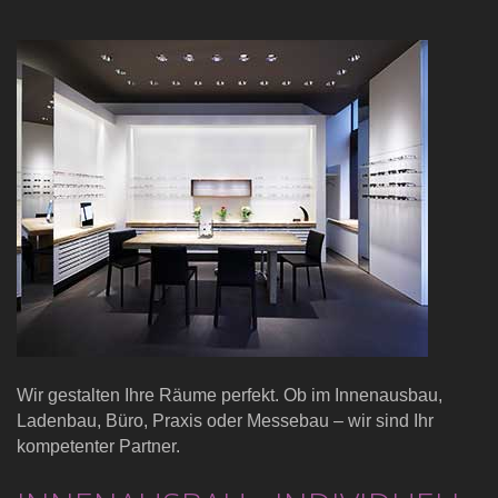
ANMELDEN
Haben
Sie
den
Benutzernamen
vergessen?
Haben
Sie
das
Passwort
vergessen?
Wir gestalten Ihre Räume perfekt. Ob im Innenausbau,
Ladenbau, Büro, Praxis oder Messebau – wir sind Ihr
kompetenter Partner.