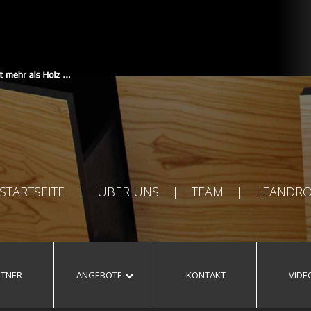
STARTSEITE
|
ÜBER UNS
|
TEAM
|
LEANDR
RTNER
ANGEBOTE
KONTAKT
VIDE