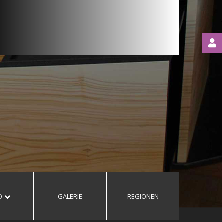
LOGIN
OR
REGISTER
O
O
GALERIE
REGIONEN
Automatische
Erinnerung