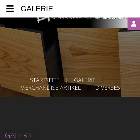
GALERIE
LOGIN
OR
REGISTER
STARTSEITE
|
GALERIE
|
MERCHANDISE ARTIKEL
|
DIVERSES
Automatische
GALERIE
Erinnerung